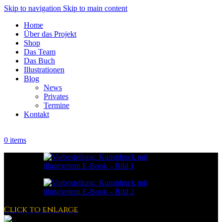
Skip to navigation
Skip to main content
Home
Über das Projekt
Shop
Das Team
Das Buch
Illustrationen
Blog
News
Privates
Termine
Kontakt
0
items
Click to enlarge