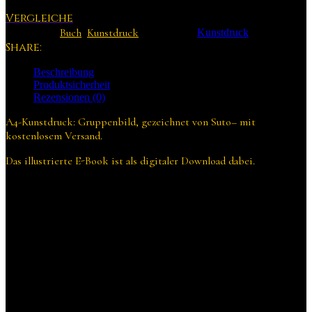
Vergleiche
Buch
Kunstdruck
Kategorien:
,
Schlagwort:
Kunstdruck
Share:
Beschreibung
Produktsicherheit
Rezensionen (0)
A4-Kunstdruck: Gruppenbild, gezeichnet von Suto– mit
kostenlosem Versand.
Das illustrierte E-Book ist als digitaler Download dabei.
Produktsicherheit
Herstellerinformationen
Yunuyei Publishing KG
Sedlitzkygasse 7A/5
1110 Wien
Österreich