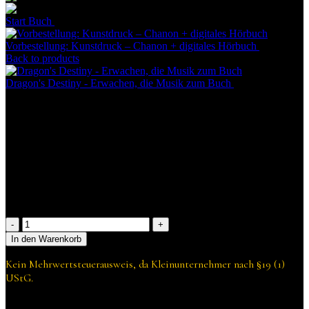
Start
Buch
Vorbestellung: Kunstdruck mit illustriertem E-Book
Vorbestellung: Kunstdruck – Chanon + digitales Hörbuch
25,00
€
Back to products
Dragon's Destiny - Erwachen, die Musik zum Buch
4,99
€
Vorbestellung: Kunstdruck mit
illustriertem E-Book
20,00
€
Vorbestellung: Kunstdruck – Variantcover
Vorbestellung:
Kunstdruck
In den Warenkorb
mit
illustriertem
Kein Mehrwertsteuerausweis, da Kleinunternehmer nach §19 (1)
E-
UStG.
Book
Menge
Lieferzeit:
August 2026