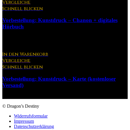
Produktseite
Vergleiche
gewählt
Schnell blicken
werden
Vorbestellung: Kunstdruck – Chanon + digitales
Hörbuch
25,00
€
In den Warenkorb
Vergleiche
Schnell blicken
Vorbestellung: Kunstdruck – Karte (kostenloser
Versand)
15,00
€
© Dragon’s Destiny
Widerrufsformular
Impressum
Datenschutzerklärung