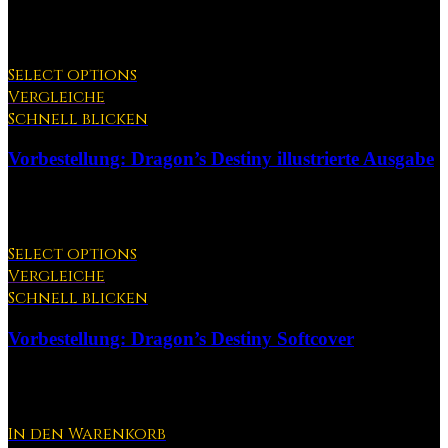
350,00
€
Dieses
Select options
Produkt
Vergleiche
weist
Schnell blicken
mehrere
Varianten
Vorbestellung: Dragon’s Destiny illustrierte Ausgabe
auf.
Die
Optionen
6,99
€
–
35,00
€
können
auf
Dieses
der
Select options
Produkt
Produktseite
Vergleiche
weist
gewählt
Schnell blicken
mehrere
werden
Varianten
Vorbestellung: Dragon’s Destiny Softcover
auf.
Die
Optionen
5,99
€
–
22,00
€
können
auf
der
In den Warenkorb