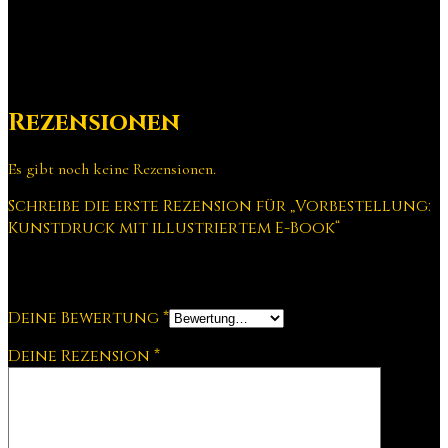
Verantwortliche Person in der EU
Nadya Knops
Rezensionen
Es gibt noch keine Rezensionen.
Schreibe die erste Rezension für „Vorbestellung:
Kunstdruck mit illustriertem E-Book“
Deine E-Mail-Adresse wird nicht veröffentlicht.
Erforderliche
Felder sind mit
*
markiert
Deine Bewertung
*
Deine Rezension
*