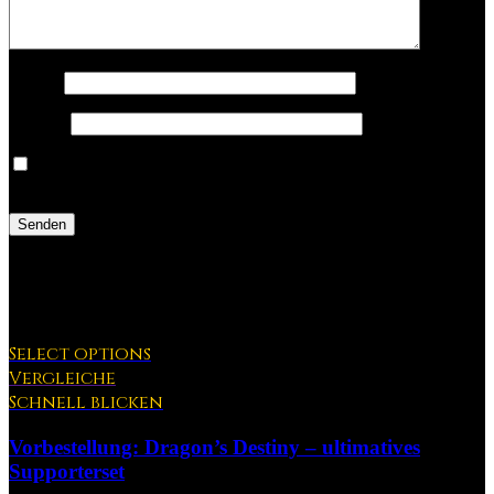
Name
*
E-Mail
*
Name, E-Mail-Adresse und Website in diesem Browser für
meinen nächsten Kommentar speichern.
ÄHNLICHE PRODUKTE
Select options
Vergleiche
Schnell blicken
Vorbestellung: Dragon’s Destiny – ultimatives
Supporterset