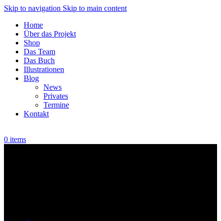
Skip to navigation
Skip to main content
Home
Über das Projekt
Shop
Das Team
Das Buch
Illustrationen
Blog
News
Privates
Termine
Kontakt
0
items
News
10
Juni