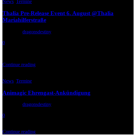
News
,
Termine
Thalia Pre-Release Event 6. August @Thalia
Mariahilferstraße
Posted by
dragonsdestiny
10. Juni 2026
0
Am 26. September erscheint Dragon's Destiny im Handel. Um die
Vorfreude etwas anzuheizen, wird es einige Pre-Release-Events
geben, daru...
Continue reading
17
Apr.
News
,
Termine
Animagic Ehrengast-Ankündigung
Posted by
dragonsdestiny
17. April 2026
0
Ich freue mich sehr, ankündigen zu dürfen, dass Dragon’s Destiny
auf der Animagic Premiere feiern wird. Nicht nur werde ich dort ...
Continue reading