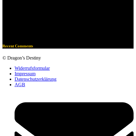
4922
118
2228
694
5092
831
7658
463
3178
490
1649
757
7635
386
Recent Comments
© Dragon’s Destiny
Widerrufsformular
Impressum
Datenschutzerklärung
AGB