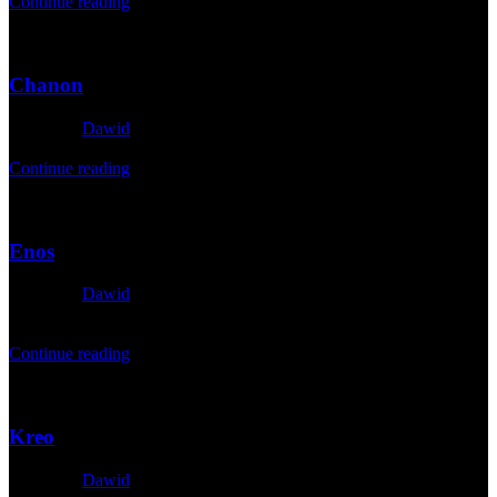
Continue reading
29
März
Chanon
Posted by
Dawid
1. April 2026
Continue reading
29
März
Enos
Posted by
Dawid
30. März 2026
Continue reading
29
März
Kreo
Posted by
Dawid