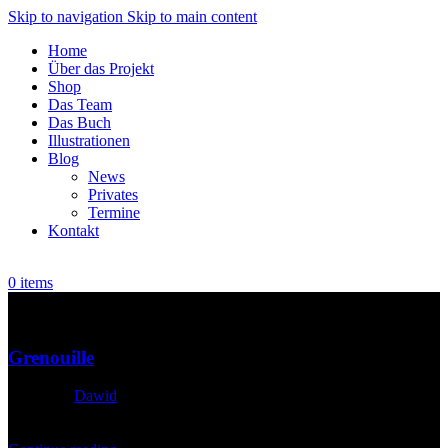
Skip to navigation
Skip to main content
Home
Über das Projekt
Shop
Das Team
Das Buch
Illustrationen
Blog
News
Privates
Termine
Kontakt
0
items
29
März
Grenouille
Posted by
Dawid
1. April 2026