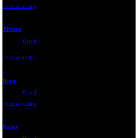
30. März 2026
Continue reading
29
März
Themis
Posted by
Dawid
1. April 2026
Continue reading
29
März
Roen
Posted by
Dawid
1. April 2026
Continue reading
29
März
Karin