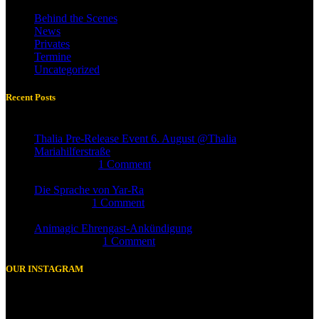
Behind the Scenes
News
Privates
Termine
Uncategorized
Recent Posts
Thalia Pre-Release Event 6. August @Thalia
Mariahilferstraße
10. Juni 2026
1 Comment
Die Sprache von Yar-Ra
2. Mai 2026
1 Comment
Animagic Ehrengast-Ankündigung
17. April 2026
1 Comment
OUR INSTAGRAM
6239
146
2069
296