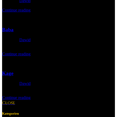
Posted by
Dawid
10. April 2026
Continue reading
27
März
Baba
Posted by
Dawid
30. März 2026
Continue reading
27
März
Kage
Posted by
Dawid
10. April 2026
Continue reading
Close
Kategorien